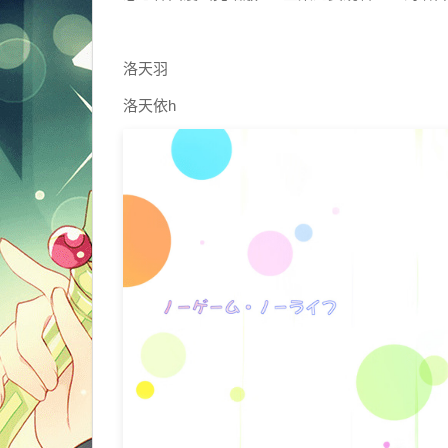
洛天羽
洛天依h