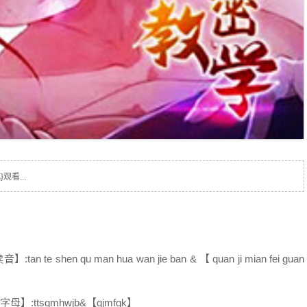
看...
n qu man hua wan jie ban & 【 quan ji mian fei guan
tsqmhwjb&【qjmfgk】