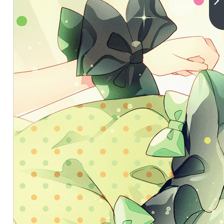
背
景
下
一
故
篇
事-
lol
背
景
故
事
漫
画-
lol
背
景
故
事
全
文