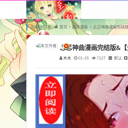
首页
恶搞漫画
忐忑神曲漫画完结
您现在的位置：
忐忑神曲漫画完结版&【
木木
默认
01-15
7127